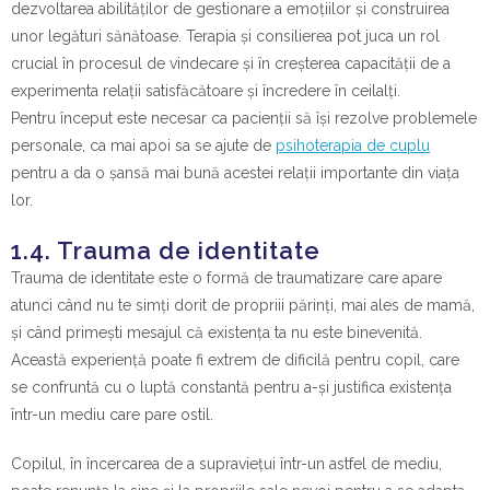
dezvoltarea abilităților de gestionare a emoțiilor și construirea
unor legături sănătoase. Terapia și consilierea pot juca un rol
crucial în procesul de vindecare și în creșterea capacității de a
experimenta relații satisfăcătoare și încredere în ceilalți.
Pentru început este necesar ca pacienții să își rezolve problemele
personale, ca mai apoi sa se ajute de
psihoterapia de cuplu
pentru a da o șansă mai bună acestei relații importante din viața
lor.
1.4. Trauma de identitate
Trauma de identitate este o formă de traumatizare care apare
atunci când nu te simți dorit de propriii părinți, mai ales de mamă,
și când primești mesajul că existența ta nu este binevenită.
Această experiență poate fi extrem de dificilă pentru copil, care
se confruntă cu o luptă constantă pentru a-și justifica existența
într-un mediu care pare ostil.
Copilul, în încercarea de a supraviețui într-un astfel de mediu,