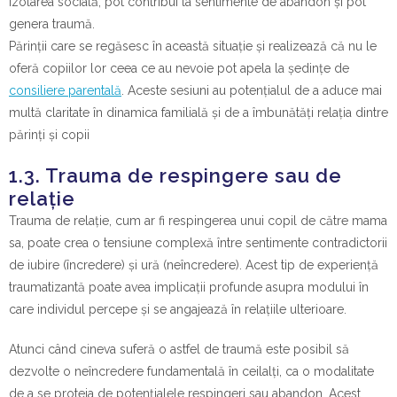
izolarea socială, pot contribui la sentimente de abandon și pot
genera traumă.
Părinții care se regăsesc în această situație și realizează că nu le
oferă copiilor lor ceea ce au nevoie pot apela la ședințe de
consiliere parentală
. Aceste sesiuni au potențialul de a aduce mai
multă claritate în dinamica familială și de a îmbunătăți relația dintre
părinți și copii
1.3. Trauma de respingere sau de
relație
Trauma de relație, cum ar fi respingerea unui copil de către mama
sa, poate crea o tensiune complexă între sentimente contradictorii
de iubire (încredere) și ură (neîncredere). Acest tip de experiență
traumatizantă poate avea implicații profunde asupra modului în
care individul percepe și se angajează în relațiile ulterioare.
Atunci când cineva suferă o astfel de traumă este posibil să
dezvolte o neîncredere fundamentală în ceilalți, ca o modalitate
de a se proteja de potențialele respingeri sau abandon. Acest