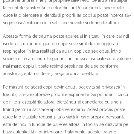
poate renunța la sine și la propriile sale nevoi pentru a se adapta
la cerințele și așteptările celor din jur. Renunțarea la sine poate
duce la o pierdere a identității proprii, iar copilul poate încerca să-
și găsească valoarea în a satisface nevoile și dorințele altora.
Această formă de traumă poate apărea și în situații în care părinții
își doresc un anumit gen de copil și se simt dezamăgiți sau
respingători în fața realității că au un copil de sex opus. Într-o
societate în care anumite genuri sunt adesea asociate cu o valoare
mai mare, copilul poate resimți presiunea de a se conforma
acestor așteptări și de a-și nega propria identitate.
Pe măsură ce acești copii devin adulți, pot evita să privească în
trecut și să-și exploreze propriile experiențe. Se pot identifica cu
opiniile și așteptările altora, pierzându-și conectarea cu sine și
trăind pentru a satisface aprobarea externă. Acest proces poate
duce la o vitalitate redusă și la o viață în care propria persoană
este definită în funcție de părerea altora, în loc să se dezvolte pe
baza autenticității lor interioare. Tratamentul acestei traume