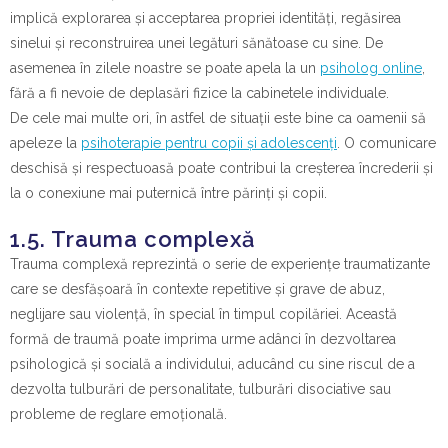
implică explorarea și acceptarea propriei identități, regăsirea
sinelui și reconstruirea unei legături sănătoase cu sine. De
asemenea în zilele noastre se poate apela la un
psiholog online
,
fără a fi nevoie de deplasări fizice la cabinetele individuale.
De cele mai multe ori, în astfel de situații este bine ca oamenii să
apeleze la
psihoterapie pentru copii și adolescenți
. O comunicare
deschisă și respectuoasă poate contribui la creșterea încrederii și
la o conexiune mai puternică între părinți și copii.
1.5. Trauma complexă
Trauma complexă reprezintă o serie de experiențe traumatizante
care se desfășoară în contexte repetitive și grave de abuz,
neglijare sau violență, în special în timpul copilăriei. Această
formă de traumă poate imprima urme adânci în dezvoltarea
psihologică și socială a individului, aducând cu sine riscul de a
dezvolta tulburări de personalitate, tulburări disociative sau
probleme de reglare emoțională.