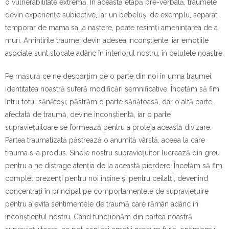
o vulnerabilitate extremă. În această etapă pre-verbală, traumele
devin experiențe subiective, iar un bebeluș, de exemplu, separat
temporar de mama sa la naștere, poate resimți amenințarea de a
muri. Amintirile traumei devin adesea inconștiente, iar emoțiile
asociate sunt stocate adânc în interiorul nostru, în celulele noastre.
Pe măsură ce ne despărțim de o parte din noi în urma traumei,
identitatea noastră suferă modificări semnificative. Încetăm să fim
întru totul sănătoși; păstrăm o parte sănătoasă, dar o altă parte,
afectată de traumă, devine inconștientă, iar o parte
supraviețuitoare se formează pentru a proteja această divizare.
Partea traumatizată păstrează o anumită vârstă, aceea la care
trauma s-a produs. Sinele nostru supraviețuitor lucrează din greu
pentru a ne distrage atenția de la această pierdere. Încetăm să fim
complet prezenți pentru noi înșine și pentru ceilalți, devenind
concentrați în principal pe comportamentele de supraviețuire
pentru a evita sentimentele de traumă care rămân adânc în
inconștientul nostru. Când funcționăm din partea noastră