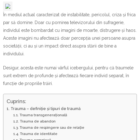
În mediul actual caracterizat de instabilitate, pericolul, criza și frica
par să domine. Doar cu pornirea televizorului din sufragerie,
individul este bombardat cu imagini de moarte, distrugere și haos.
Aceste imagini nu afectează doar percepția unei persoane asupra
societății, ci au și un impact direct asupra stării de bine a
individului.
Desigur, acesta este numai vârful icebergului, pentru că traumele
sunt extrem de profunde și afectează fiecare individ separat, în
funcție de propriile trăiri.
Cuprins:
1. Trauma – definiție și tipuri de traumă
1.1. Trauma transgenerațională
1.2. Trauma de abandon
1.3. Trauma de respingere sau de relație
1.4. Trauma de identitate
1.5. Trauma complexă