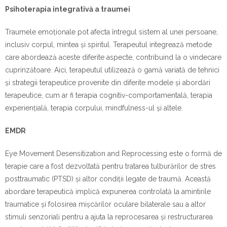
Psihoterapia integrativă a traumei
Traumele emoționale pot afecta întregul sistem al unei persoane,
inclusiv corpul, mintea și spiritul. Terapeutul integrează metode
care abordează aceste diferite aspecte, contribuind la o vindecare
cuprinzătoare. Aici, terapeutul utilizează o gamă variată de tehnici
și strategii terapeutice provenite din diferite modele și abordări
terapeutice, cum ar fi terapia cognitiv-comportamentală, terapia
experiențială, terapia corpului, mindfulness-ul și altele.
EMDR
Eye Movement Desensitization and Reprocessing este o formă de
terapie care a fost dezvoltată pentru tratarea tulburărilor de stres
posttraumatic (PTSD) și altor condiții legate de traumă. Această
abordare terapeutică implică expunerea controlată la amintirile
traumatice și folosirea mișcărilor oculare bilaterale sau a altor
stimuli senzoriali pentru a ajuta la reprocesarea și restructurarea