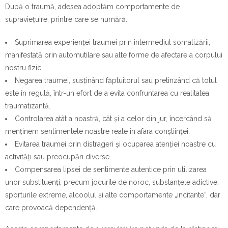
După o traumă, adesea adoptăm comportamente de
supraviețuire, printre care se numără:
Suprimarea experienței traumei prin intermediul somatizării,
manifestată prin automutilare sau alte forme de afectare a corpului
nostru fizic.
Negarea traumei, susținând făptuitorul sau pretinzând că totul
este în regulă, într-un efort de a evita confruntarea cu realitatea
traumatizantă.
Controlarea atât a noastră, cât și a celor din jur, încercând să
menținem sentimentele noastre reale în afara conștiinței.
Evitarea traumei prin distrageri și ocuparea atenției noastre cu
activități sau preocupări diverse.
Compensarea lipsei de sentimente autentice prin utilizarea
unor substituenți, precum jocurile de noroc, substanțele adictive,
sporturile extreme, alcoolul și alte comportamente „incitante”, dar
care provoacă dependență.