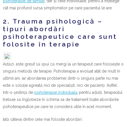
psihoterapie de familie
, dar și cele individuale, pentru a înțelege
cât mai profund sursa simptomelor pe care pacientul le are.
2. Trauma psihologică –
tipuri abordări
psihoterapeutice care sunt
folosite în terapie
Astăzi, este greșit să spui că mergi la un terapeut care folosește o
singură metodă de terapie. Psihoterapia a evoluat atât de mult în
ultimii ani, iar abordarea problemei dintr-o singură parte nu mai
este o soluție agreată nici de specialiști, nici de pacienți. Astfel,
într-o ședință de
psihoterapie individuală
pentru adulți, terapeutul
trebuie să înglobeze în schima sa de tratament toate abordările
psihoterapeutice pe care le consideră utile în acel moment.
Iată câteva dintre cele mai folosite abordări: