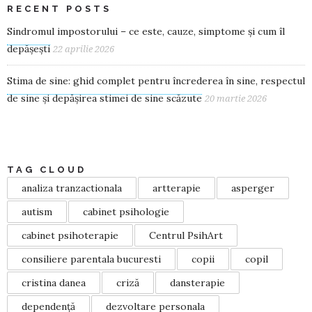
RECENT POSTS
Sindromul impostorului – ce este, cauze, simptome și cum îl
depășești
22 aprilie 2026
Stima de sine: ghid complet pentru încrederea în sine, respectul
de sine și depășirea stimei de sine scăzute
20 martie 2026
TAG CLOUD
analiza tranzactionala
artterapie
asperger
autism
cabinet psihologie
cabinet psihoterapie
Centrul PsihArt
consiliere parentala bucuresti
copii
copil
cristina danea
criză
dansterapie
dependență
dezvoltare personala