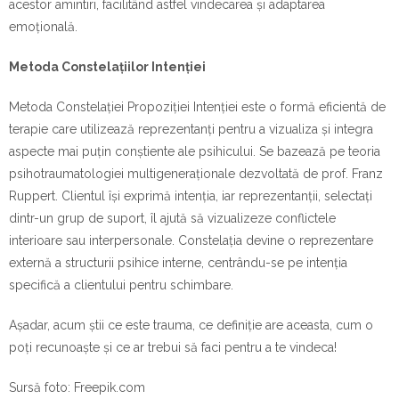
acestor amintiri, facilitând astfel vindecarea și adaptarea
emoțională.
Metoda Constelațiilor Intenției
Metoda Constelației Propoziției Intenției este o formă eficientă de
terapie care utilizează reprezentanți pentru a vizualiza și integra
aspecte mai puțin conștiente ale psihicului. Se bazează pe teoria
psihotraumatologiei multigeneraționale dezvoltată de prof. Franz
Ruppert. Clientul își exprimă intenția, iar reprezentanții, selectați
dintr-un grup de suport, îl ajută să vizualizeze conflictele
interioare sau interpersonale. Constelația devine o reprezentare
externă a structurii psihice interne, centrându-se pe intenția
specifică a clientului pentru schimbare.
Așadar, acum știi ce este trauma, ce definiție are aceasta, cum o
poți recunoaște și ce ar trebui să faci pentru a te vindeca!
Sursă foto: Freepik.com