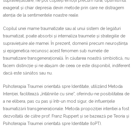
supraviețuitoare, ne pot copleși emoții precum furia, optimismul
exagerat și chiar depresia devin metode prin care ne distragem
atenția de la sentimentele noastre reale.
Copilul unei mame traumatizate sau al unui sistem de legături
traumatizat, poate absorbi și internaliza traumele și strategiile de
supraviețuire ale mamei. În prezent, domenii precum neuroștiința
și epigenetica recunosc acest fenomen sub numele de
traumatizare transgenerațională. În căutarea noastră simbiotică, nu
facem distincție și ne atașăm de ceea ce este disponibil, indiferent
dacă este sănătos sau nu.
Psihoterapia Traumei orientată spre Identitate, utilizând Metoda
Intenției, facilitează „întâlnirile cu sine”, oferindu-ne posibilitatea de
a ne elibera, pas cu pas și într-un mod sigur, de influențele
traumatizării transgeneraționale. Metoda propoziției intentiei a fost
dezvoltată de către prof. Franz Ruppert și se bazează pe Teoria și
Psihoterapia Traumei orientată spre Identitate (IoPT).