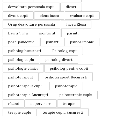
dezvoltare personala copii
divort
divort copii
elena inceu
evaluare copii
Grup dezvoltare personala
Inceu Elena
Laura Trifu
mentorat
parinti
post-pandemie
psihart
psihoarmonie
psiholog bucuresti
Psiholog copii
psiholog cuplu
psiholog divort
psihologie clinica
psiholog pentru copii
psihoterapeut
psihoterapeut Bucuresti
psihoterapeut cuplu
psihoterapie
psihoterapie București
psihoterapie cuplu
război
supervizare
terapie
terapie cuplu
terapie cuplu Bucuresti