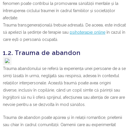
fenomen poate contribui la promovarea sănătății mentale și la
întreruperea ciclului traumei în cadrul familiilor și societăților
afectate.
Trauma transgenerațională trebuie adresată. De aceea, este indicat
să apelezi la ședințe de terapie sau
psihoterapie online
în cazul în
care ești o persoană ocupată.
1.2. Trauma de abandon
Trauma abandonului se referă la experiența unei persoane de a se
simți lăsată în urmă, neglijată sau respinsă, adesea în contextul
relațiilor interpersonale. Această traumă poate avea origini
diverse, inclusiv în copilărie, când un copil simte că părinții sau
îngrijitorii săi nu îi oferă sprijinul, afecțiunea sau atenția de care are
nevoie pentru a se dezvolta în mod sănătos.
Trauma de abandon poate apărea și în relații romantice, prietenii
sau chiar în cadrul comunității. Oamenii care au experimentat