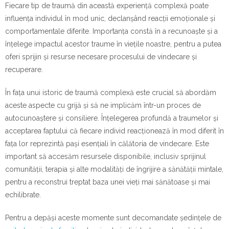
Fiecare tip de traumă din această experiență complexă poate
influența individul în mod unic, declanșând reacții emoționale și
comportamentale diferite. Importanța constă în a recunoaște și a
înțelege impactul acestor traume în viețile noastre, pentru a putea
oferi sprijin și resurse necesare procesului de vindecare și
recuperare.
În fața unui istoric de traumă complexă este crucial să abordăm
aceste aspecte cu grijă și să ne implicăm într-un proces de
autocunoaștere și consiliere. Înțelegerea profundă a traumelor și
acceptarea faptului că fiecare individ reacționează în mod diferit în
fața lor reprezintă pași esențiali în călătoria de vindecare. Este
important să accesăm resursele disponibile, inclusiv sprijinul
comunității, terapia și alte modalități de îngrijire a sănătății mintale,
pentru a reconstrui treptat baza unei vieți mai sănătoase și mai
echilibrate.
Pentru a depăși aceste momente sunt decomandate ședințele de