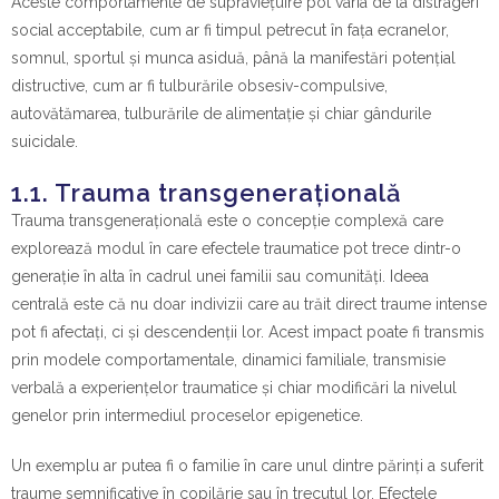
Aceste comportamente de supraviețuire pot varia de la distrageri
social acceptabile, cum ar fi timpul petrecut în fața ecranelor,
somnul, sportul și munca asiduă, până la manifestări potențial
distructive, cum ar fi tulburările obsesiv-compulsive,
autovătămarea, tulburările de alimentație și chiar gândurile
suicidale.
1.1. Trauma transgenerațională
Trauma transgenerațională este o concepție complexă care
explorează modul în care efectele traumatice pot trece dintr-o
generație în alta în cadrul unei familii sau comunități. Ideea
centrală este că nu doar indivizii care au trăit direct traume intense
pot fi afectați, ci și descendenții lor. Acest impact poate fi transmis
prin modele comportamentale, dinamici familiale, transmisie
verbală a experiențelor traumatice și chiar modificări la nivelul
genelor prin intermediul proceselor epigenetice.
Un exemplu ar putea fi o familie în care unul dintre părinți a suferit
traume semnificative în copilărie sau în trecutul lor. Efectele