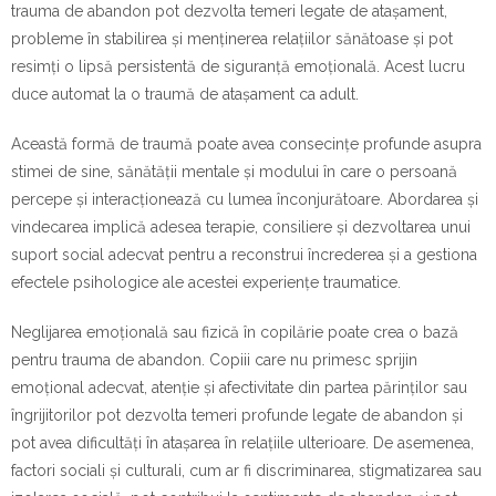
trauma de abandon pot dezvolta temeri legate de atașament,
probleme în stabilirea și menținerea relațiilor sănătoase și pot
resimți o lipsă persistentă de siguranță emoțională. Acest lucru
duce automat la o traumă de atașament ca adult.
Această formă de traumă poate avea consecințe profunde asupra
stimei de sine, sănătății mentale și modului în care o persoană
percepe și interacționează cu lumea înconjurătoare. Abordarea și
vindecarea implică adesea terapie, consiliere și dezvoltarea unui
suport social adecvat pentru a reconstrui încrederea și a gestiona
efectele psihologice ale acestei experiențe traumatice.
Neglijarea emoțională sau fizică în copilărie poate crea o bază
pentru trauma de abandon. Copiii care nu primesc sprijin
emoțional adecvat, atenție și afectivitate din partea părinților sau
îngrijitorilor pot dezvolta temeri profunde legate de abandon și
pot avea dificultăți în atașarea în relațiile ulterioare. De asemenea,
factori sociali și culturali, cum ar fi discriminarea, stigmatizarea sau