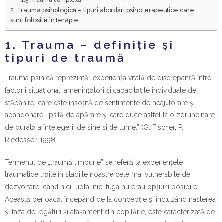
2. Trauma psihologică – tipuri abordări psihoterapeutice care
sunt folosite în terapie
1. Trauma – definiție și
tipuri de traumă
Trauma psihică reprezintă „experienţa vitală de discrepanţă între
factorii situaţionali ameninţători şi capacităţile individuale de
stăpânire, care este însoţită de sentimente de neajutorare şi
abandonare lipsită de apărare şi care duce astfel la o zdruncinare
de durată a înţelegerii de sine şi de lume.” (G. Fischer, P.
Riedesser, 1998).
Termenul de „traumă timpurie” se referă la experiențele
traumatice trăite în stadiile noastre cele mai vulnerabile de
dezvoltare, când nici lupta, nici fuga nu erau opțiuni posibile.
Această perioadă, începând de la concepție și incluzând nașterea
și faza de legături și atașament din copilărie, este caracterizată de