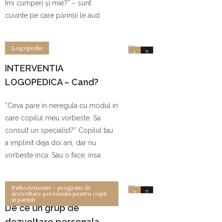
Îmi cumperi și mie?” – sunt
cuvinte pe care părinții le aud
Logopedie
1
0
INTERVENTIA
LOGOPEDICA – Cand?
Unde? Cum?
“Ceva pare in neregula cu modul in
care copilul meu vorbeste. Sa
consult un specialist?” Copilul tau
a implinit deja doi ani, dar nu
vorbeste inca. Sau o face, insa
PsihoArmonie - program de
0
0
dezvoltare personala pentru copii
si parinti
De ce un grup de
dezvoltare personala