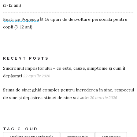
(3-12 ani)
Beatrice Popescu
Grupuri de dezvoltare personala pentru
la
copii (3-12 ani)
RECENT POSTS
Sindromul impostorului – ce este, cauze, simptome și cum îl
depășești
22 aprilie 2026
Stima de sine: ghid complet pentru încrederea în sine, respectul
de sine și depășirea stimei de sine scăzute
20 martie 2026
TAG CLOUD
analiza tranzactionala
artterapie
asperger