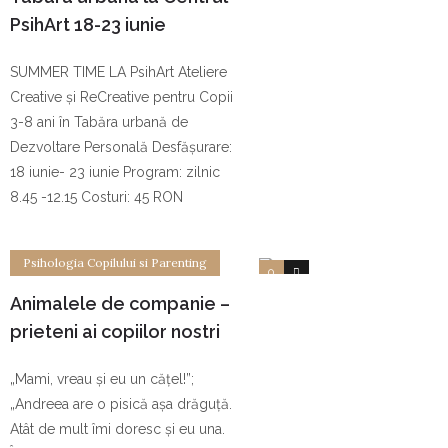
PsihArt 18-23 iunie
SUMMER TIME LA PsihArt Ateliere
Creative și ReCreative pentru Copii
3-8 ani în Tabăra urbană de
Dezvoltare Personală Desfășurare:
18 iunie- 23 iunie Program: zilnic
8.45 -12.15 Costuri: 45 RON
Psihologia Copilului si Parenting
0
2
Animalele de companie –
prieteni ai copiilor nostri
„Mami, vreau și eu un cățel!”;
„Andreea are o pisică așa drăguță.
Atât de mult îmi doresc și eu una.