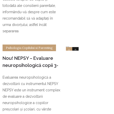
totodată ale consilierii parentale,
informându-vă despre cum este
recomandabil să vă adaptați în
urma divorțului, astfel încât
separarea
Psihologia Copilului si Parenting
0
0
Nou! NEPSY – Evaluare
neuropsihologică copii 3-
12 ani
Evaluarea neuropsihologică a
dezvoltării cu instrumentul NEPSY
NEPSY este un instrument complex
de evaluare a dezvoltării
neuropsihologice a copiilor
preșcolari și școlari, cu vârste