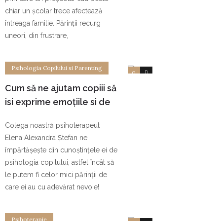
chiar un școlar trece afectează
întreaga familie. Părinții recurg
uneori, din frustrare,
Psihologia Copilului si Parenting
0
0
Cum să ne ajutam copiii să
isi exprime emoțiile si de
ce este acest lucru foarte
Colega noastră psihoterapeut
important
Elena Alexandra Ștefan ne
împărtășește din cunoștințele ei de
psihologia copilului, astfel încât să
le putem fi celor mici părinții de
care ei au cu adevărat nevoie!
Psihoterapie