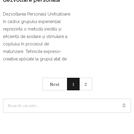
pentru copilul meu?
Dezvoltarea Personală Unificatoare
în cadrul grupului experienţial
reprezintă o metodă inedită şi
eficientă de asistare şi stimulare a
copilului în procesul de
maturizare. Tehnicile expresiv-
creative aplicate la grupul atat de
Next
1
2