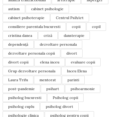
autism
cabinet psihologie
cabinet psihoterapie
Centrul PsihArt
consiliere parentala bucuresti
copii
copil
cristina danea
criză
dansterapie
dependență
dezvoltare personala
dezvoltare personala copii
divort
divort copii
elena inceu
evaluare copii
Grup dezvoltare personala
Inceu Elena
Laura Trifu
mentorat
parinti
post-pandemie
psihart
psihoarmonie
psiholog bucuresti
Psiholog copii
psiholog cuplu
psiholog divort
psihologie clinica
psiholog pentru copii