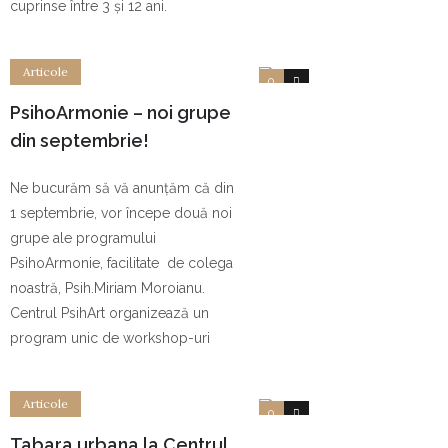
cuprinse între 3 și 12 ani.
Articole
0
0
PsihoArmonie – noi grupe
din septembrie!
Ne bucurăm să vă anunțăm că din
1 septembrie, vor începe două noi
grupe ale programului
PsihoArmonie, facilitate de colega
noastră, Psih.Miriam Moroianu.
Centrul PsihArt organizează un
program unic de workshop-uri
Articole
0
1
Tabara urbana la Centrul