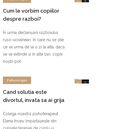
0
0
Cum le vorbim copiilor
despre razboi?
În urma declanșării războiului
ruso-ucrainean, în care nu se știe
ce va urma de la o zi la alta, dacă
se va extinde și în alte țări, copiii
noștri pot
Psihoterapie
0
0
Cand solutia este
divortul, invata sa ai grija
de copilul tau
Colega noastră psihoterapeut
Elena Inceu împărtășește din
culisele terapiei de cuplu și