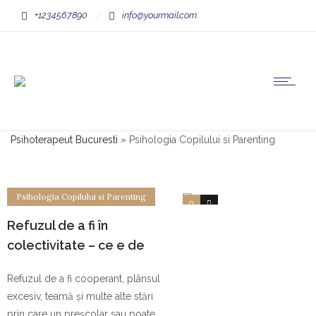
+1234567890
info@yourmail.com
Psihoterapeut Bucuresti
»
Psihologia Copilului si Parenting
Psihologia Copilului si Parenting
0
0
Refuzul de a fi în
colectivitate – ce e de
făcut. Ghid pentru părinți
Refuzul de a fi cooperant, plânsul
excesiv, teamă și multe alte stări
prin care un preșcolar sau poate