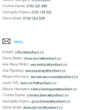
0763 126 989
Cristina Danea:
0731 749 532
Georgeta Huțanu:
0740 254 508
Diana Istrate:
EMAIL:
office@psihart.ro
PsihArt:
elena.inceu@psihart.ro
Elena Ștefan:
ana.mintici@psihart.ro
Ana Maria Mintici:
ana.papahagi@psihart.ro
Ana Papahagi:
miriam.moroianu@psihart.ro
Miriam Moroianu:
laura.trifu@psihart.ro
Laura Trifu:
raluca.hatieganu@psihart.ro
Raluca Hațieganu:
cristina.danea@psihart.ro
Cristina Danea:
geta.hutanu@psihart.ro
Georgeta Huțanu:
diana.istrate@psihart.ro
Diana Istrate: