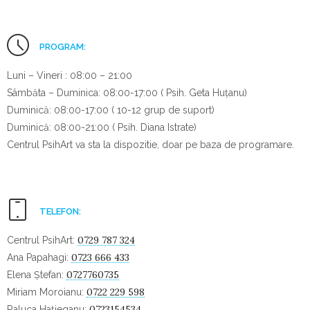
PROGRAM:
Luni – Vineri : 08:00 – 21:00
Sâmbăta – Duminica: 08:00-17:00 ( Psih. Geta Huțanu)
Duminică: 08:00-17:00 ( 10-12 grup de suport)
Duminică: 08:00-21:00 ( Psih. Diana Istrate)
Centrul PsihArt va sta la dispozitie, doar pe baza de programare.
TELEFON:
0729 787 324
Centrul PsihArt:
0723 666 433
Ana Papahagi:
0727760735
Elena Ștefan:
0722 229 598
Miriam Moroianu:
0723154534
Raluca Hațieganu: