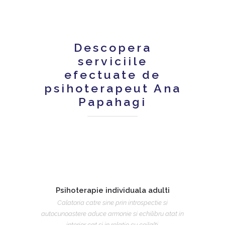
Descopera
serviciile
efectuate de
psihoterapeut Ana
Papahagi
Psihoterapie individuala adulti
Calatoria catre sine prin introspectie si
autocunoastere aduce armonie si echilibru atat in
interior cat si in relatie cu ceilalti.