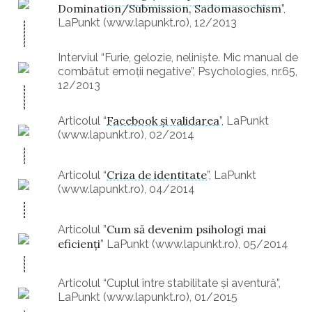
Domination/Submission, Sadomasochism
”,
LaPunkt (www.lapunkt.ro), 12/2013
Interviul “Furie, gelozie, nelinişte. Mic manual de
combătut emoţii negative”, Psychologies, nr.65,
12/2013
Facebook şi validarea
Articolul “
”, LaPunkt
(www.lapunkt.ro), 02/2014
Criza de identitate
Articolul “
”, LaPunkt
(www.lapunkt.ro), 04/2014
Cum să devenim psihologi mai
Articolul ”
eficienți
” LaPunkt (www.lapunkt.ro), 05/2014
Articolul “Cuplul între stabilitate și aventură”,
LaPunkt (www.lapunkt.ro), 01/2015