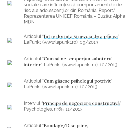
sociale care influențează comportamentele de
risc ale adolescenților din România. Raport.”
Reprezentarea UNICEF România – Buzău: Alpha
MDN
Între dorinţa şi nevoia de a plăcea
Articolul “
”,
LaPunkt (www.lapunkt.ro), 09/2013
Cum să ne temperăm sabotorul
Articolul “
interior
”, LaPunkt (www.lapunkt.ro), 10/2013
Cum găsesc psihologul potrivit
Articolul “
”,
LaPunkt (www.lapunkt.ro), 10/2013
Principii de negociere constructivă
Interviul “
”,
Psychologies, nr.65, 11/2013
Bondage/Discipline,
Articolul “