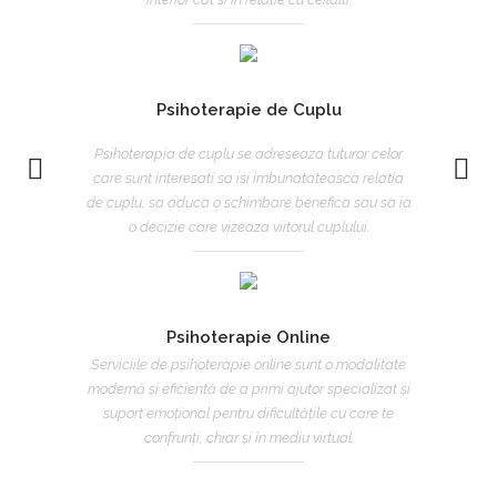
Psihoterapie de Cuplu
Psihoterapia de cuplu se adreseaza tuturor celor
care sunt interesati sa isi imbunatateasca relatia
de cuplu, sa aduca o schimbare benefica sau sa ia
o decizie care vizeaza viitorul cuplului.
Psihoterapie Online
Serviciile de psihoterapie online sunt o modalitate
modernă și eficientă de a primi ajutor specializat și
suport emoțional pentru dificultățile cu care te
confrunți, chiar și în mediu virtual.