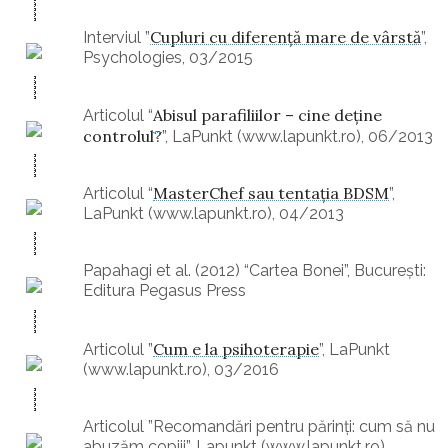
Cupluri cu diferență mare de vârstă
Interviul ”
”,
Psychologies, 03/2015
Abisul parafiliilor – cine deţine
Articolul “
controlul?
”, LaPunkt (www.lapunkt.ro), 06/2013
MasterChef sau tentaţia BDSM
Articolul “
”,
LaPunkt (www.lapunkt.ro), 04/2013
Papahagi et al. (2012) “Cartea Bonei”, București:
Editura Pegasus Press
Cum e la psihoterapie
Articolul ”
”, LaPunkt
(www.lapunkt.ro), 03/2016
Articolul ”Recomandări pentru părinți: cum să nu
abuzăm copiii”, Lapunkt (www.lapunkt.ro),