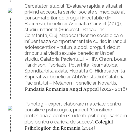
Cercetator: studiul “Evaluare rapida a situatiei
privind accesul la servicii sociale si medicale al
consumatorilor de droguri injectabile din
Bucuresti, beneficiar Asociatia Carusel (2013);
studiul national (Bucuresti, Bacau, Iasi,
Constanta, Cluj-Napoca) “Norme sociale care
influenteaza comportamentele cu risc in randul
adolescentilor – tutun, alcool, droguri, debut
timpuriu al vietii sexuale, beneficiar Unicef;
studiul Calatoria Pacientului – HIV, Chron, boala
Parkinson, Psoriazis, Poliartrita Reumatoida,
Spondilartrita axiala, Hepatita C, Hidrosadenita
Supurativa, beneficiar AbbVie, studiul Calatoria
Pacientului – Melanom, beneficiar Novartis,
Fundatia Romanian Angel Appeal
(2012- 2016)
Psiholog – expert elaborare materiale pentru
consiliere psihologica, proiect “Consiliere
profesionala pentru studentii psihologi, sanse in
Colegiul
plus pentru o cariera de succes”,
Psihologilor din Romania
(2014)