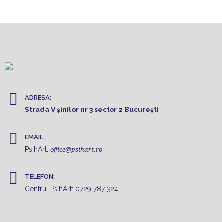
ADRESA:
Strada Vișinilor nr 3 sector 2 București
EMAIL:
PsihArt:
office@psihart.ro
TELEFON:
Centrul PsihArt:
0729 787 324