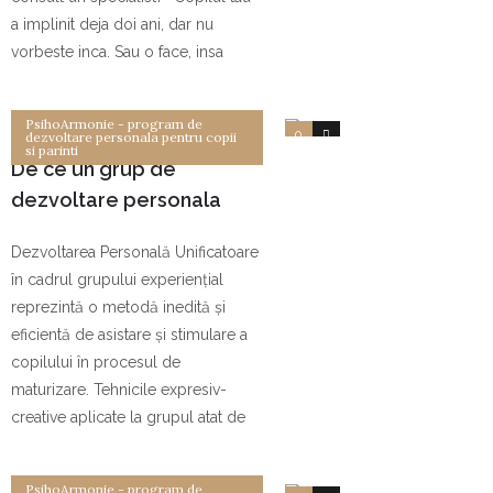
a implinit deja doi ani, dar nu
vorbeste inca. Sau o face, insa
PsihoArmonie - program de
0
0
dezvoltare personala pentru copii
si parinti
De ce un grup de
dezvoltare personala
pentru copilul meu?
Dezvoltarea Personală Unificatoare
în cadrul grupului experienţial
reprezintă o metodă inedită şi
eficientă de asistare şi stimulare a
copilului în procesul de
maturizare. Tehnicile expresiv-
creative aplicate la grupul atat de
PsihoArmonie - program de