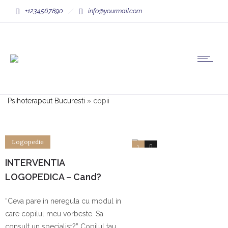
+1234567890
info@yourmail.com
Psihoterapeut Bucuresti
»
copii
Logopedie
1
0
INTERVENTIA
LOGOPEDICA – Cand?
Unde? Cum?
“Ceva pare in neregula cu modul in
care copilul meu vorbeste. Sa
consult un specialist?” Copilul tau