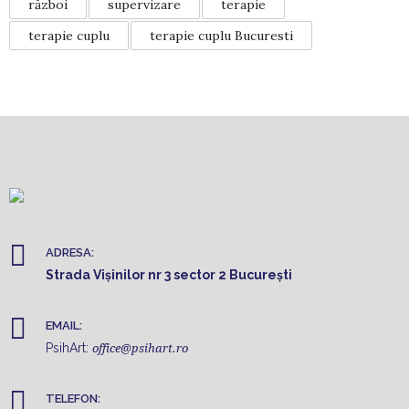
război
supervizare
terapie
terapie cuplu
terapie cuplu Bucuresti
ADRESA:
Strada Vișinilor nr 3 sector 2 București
EMAIL:
PsihArt:
office@psihart.ro
TELEFON: