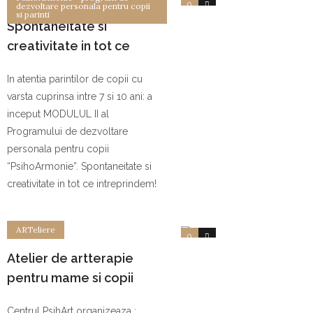
0
0
dezvoltare personala pentru copii
si parinti
Spontaneitate si
creativitate in tot ce
intreprindem! – Modulul II
In atentia parintilor de copii cu
al programului
varsta cuprinsa intre 7 si 10 ani: a
PsihoArmonie (martie –
inceput MODULUL II al
mai. 2013)
Programului de dezvoltare
personala pentru copii
“PsihoArmonie”. Spontaneitate si
creativitate in tot ce intreprindem!
ARTeliere
0
0
Atelier de artterapie
pentru mame si copii
Centrul PsihArt organizeaza :