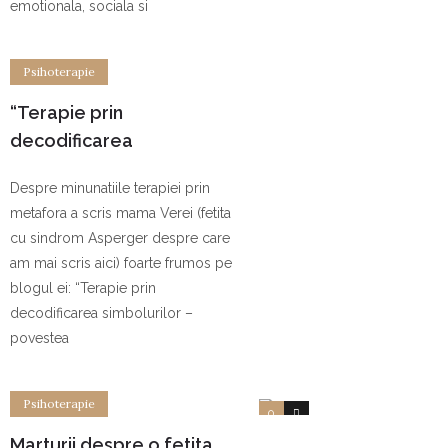
emotionala, sociala si
Psihoterapie
“Terapie prin
decodificarea
simbolurilor – povestea
Despre minunatiile terapiei prin
copacului frumos si
metafora a scris mama Verei (fetita
(ne)ciudat”
cu sindrom Asperger despre care
am mai scris aici) foarte frumos pe
blogul ei: “Terapie prin
decodificarea simbolurilor –
povestea
Psihoterapie
0
0
Marturii despre o fetita