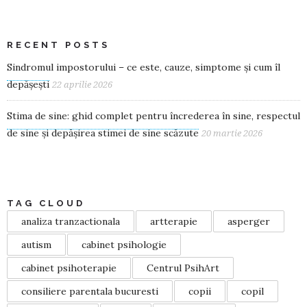
RECENT POSTS
Sindromul impostorului – ce este, cauze, simptome și cum îl
depășești
22 aprilie 2026
Stima de sine: ghid complet pentru încrederea în sine, respectul
de sine și depășirea stimei de sine scăzute
20 martie 2026
TAG CLOUD
analiza tranzactionala
artterapie
asperger
autism
cabinet psihologie
cabinet psihoterapie
Centrul PsihArt
consiliere parentala bucuresti
copii
copil