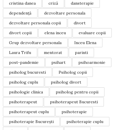
cristina danea
criză
dansterapie
dependență
dezvoltare personala
dezvoltare personala copii
divort
divort copii
elena inceu
evaluare copii
Grup dezvoltare personala
Inceu Elena
Laura Trifu
mentorat
parinti
post-pandemie
psihart
psihoarmonie
psiholog bucuresti
Psiholog copii
psiholog cuplu
psiholog divort
psihologie clinica
psiholog pentru copii
psihoterapeut
psihoterapeut Bucuresti
psihoterapeut cuplu
psihoterapie
psihoterapie București
psihoterapie cuplu