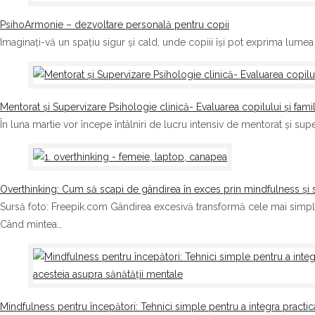
PsihoArmonie – dezvoltare personală pentru copii
Imaginați-vă un spațiu sigur și cald, unde copiii își pot exprima lumea
Mentorat și Supervizare Psihologie clinică- Evaluarea copilului și famili
În luna martie vor începe întâlniri de lucru intensiv de mentorat și sup
Overthinking: Cum să scapi de gândirea în exces prin mindfulness și 
Sursă foto: Freepik.com Gândirea excesivă transformă cele mai simple 
Când mintea…
Mindfulness pentru începători: Tehnici simple pentru a integra practica 