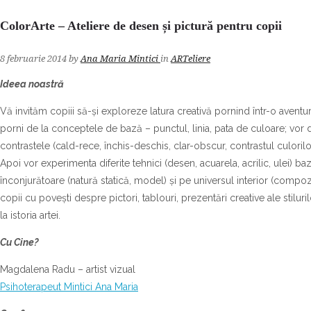
ColorArte – Ateliere de desen și pictură pentru copii
8 februarie 2014
by
Ana Maria Mintici
in
ARTeliere
Ideea noastră
Vă invităm copiii să-și exploreze latura creativă pornind într-o aventură
porni de la conceptele de bază – punctul, linia, pata de culoare; vor 
contrastele (cald-rece, închis-deschis, clar-obscur, contrastul culorilor
Apoi vor experimenta diferite tehnici (desen, acuarela, acrilic, ulei) b
înconjurătoare (natură statică, model) și pe universul interior (compozi
copii cu povești despre pictori, tablouri, prezentări creative ale stiluril
la istoria artei.
Cu Cine?
Magdalena Radu – artist vizual
Psihoterapeut Mintici Ana Maria