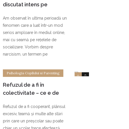
discutat intens pe
rețelele de socializare și
Am observat în ultima perioadă un
nu numai
fenomen care a luat într-un mod
serios amploare în mediul online,
mai cu seamă pe rețelele de
socializare. Vorbim despre
narcisism, un termen pe
Psihologia Copilului si Parenting
0
0
Refuzul de a fi în
colectivitate – ce e de
făcut. Ghid pentru părinți
Refuzul de a fi cooperant, plânsul
excesiv, teamă și multe alte stări
prin care un preșcolar sau poate
chiar un școlar trece afectează