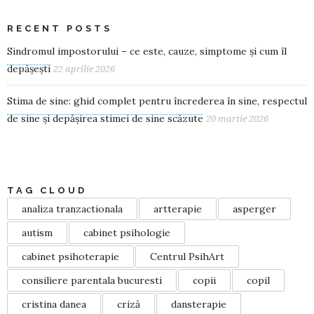
RECENT POSTS
Sindromul impostorului – ce este, cauze, simptome și cum îl
depășești
22 aprilie 2026
Stima de sine: ghid complet pentru încrederea în sine, respectul
de sine și depășirea stimei de sine scăzute
20 martie 2026
TAG CLOUD
analiza tranzactionala
artterapie
asperger
autism
cabinet psihologie
cabinet psihoterapie
Centrul PsihArt
consiliere parentala bucuresti
copii
copil
cristina danea
criză
dansterapie