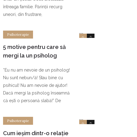
întreaga familie. Părinții recurg
uneori, din frustrare,
Psihoterapie
0
0
5 motive pentru care să
mergi la un psiholog
“Eu nu am nevoie de un psiholog!
Nu sunt nebun/ă! Stau bine cu
psihicul! Nu am nevoie de ajutor!
Dacă mergi la psiholog înseamnă
că ești o persoană slabă!” De
Psihoterapie
0
0
Cum ieșim dintr-o relație