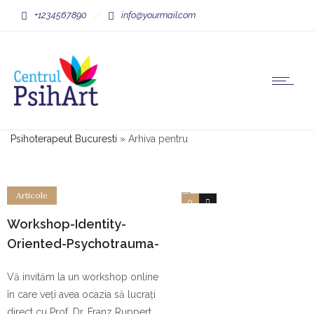
+1234567890
info@yourmail.com
Psihoterapeut Bucuresti
»
Arhiva pentru
Articole
0
0
Workshop-Identity-
Oriented-Psychotrauma-
Therapy-IoPT
Vă invităm la un workshop online
în care veți avea ocazia să lucrați
direct cu Prof. Dr. Franz Ruppert,