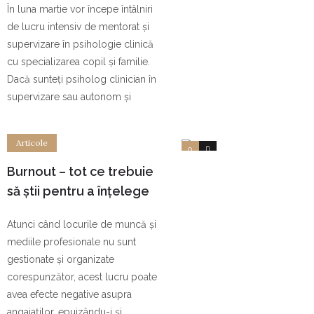
În luna martie vor începe întâlniri
familiei.
de lucru intensiv de mentorat și
supervizare în psihologie clinică
cu specializarea copil și familie.
Dacă sunteți psiholog clinician în
supervizare sau autonom și
Articole
0
0
Burnout – tot ce trebuie
să știi pentru a înțelege
fenomenul și tratamente
Atunci când locurile de muncă și
mediile profesionale nu sunt
gestionate și organizate
corespunzător, acest lucru poate
avea efecte negative asupra
angajaților, epuizându-i și