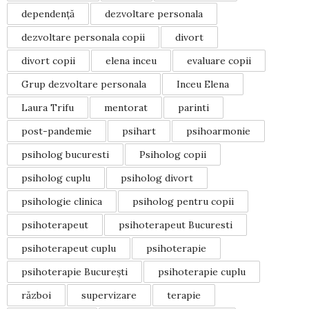
dependență
dezvoltare personala
dezvoltare personala copii
divort
divort copii
elena inceu
evaluare copii
Grup dezvoltare personala
Inceu Elena
Laura Trifu
mentorat
parinti
post-pandemie
psihart
psihoarmonie
psiholog bucuresti
Psiholog copii
psiholog cuplu
psiholog divort
psihologie clinica
psiholog pentru copii
psihoterapeut
psihoterapeut Bucuresti
psihoterapeut cuplu
psihoterapie
psihoterapie București
psihoterapie cuplu
război
supervizare
terapie