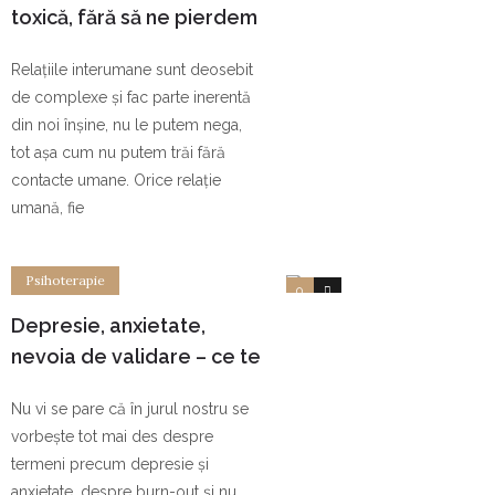
toxică, fără să ne pierdem
pe noi înșine
Relațiile interumane sunt deosebit
de complexe și fac parte inerentă
din noi înșine, nu le putem nega,
tot așa cum nu putem trăi fără
contacte umane. Orice relație
umană, fie
Psihoterapie
0
0
Depresie, anxietate,
nevoia de validare – ce te
trimite la psiholog?
Nu vi se pare că în jurul nostru se
vorbește tot mai des despre
termeni precum depresie și
anxietate, despre burn-out și nu