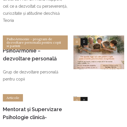
cel ce a dezvoltat cu perseverență,
curiozitate și atitudine deschisă
Teoria
PsihoArmonie - program de
0
0
dezvoltare personala pentru copii
si parinti
PsihoArmonie –
dezvoltare personală
pentru copii
Grup de dezvoltare personală
pentru copii
Articole
0
0
Mentorat și Supervizare
Psihologie clinică-
Evaluarea copilului și