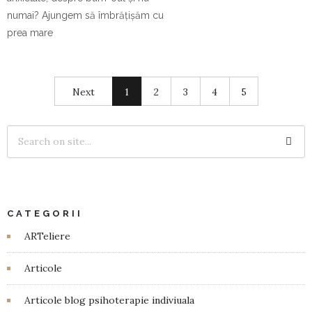
numai? Ajungem să îmbrățișăm cu
prea mare
Next
1
2
3
4
5
CATEGORII
ARTeliere
Articole
Articole blog psihoterapie indiviuala