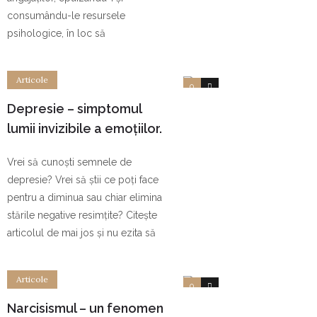
consumându-le resursele
psihologice, în loc să
Articole
0
0
Depresie – simptomul
lumii invizibile a emoțiilor.
Cauze, tipuri de depresie
Vrei să cunoști semnele de
și vindecare
depresie? Vrei să știi ce poți face
pentru a diminua sau chiar elimina
stările negative resimțite? Citește
articolul de mai jos și nu ezita să
Articole
0
0
Narcisismul – un fenomen