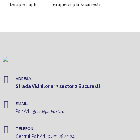
terapie cuplu
terapie cuplu Bucuresti
ADRESA:
Strada Vișinilor nr 3 sector 2 București
EMAIL:
PsihArt:
office@psihart.ro
TELEFON:
Centrul PsihArt:
0729 787 324